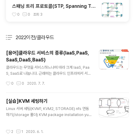
스패닝 트리 프로토콜(STP, Spanning Tre
e Protocal)란?
0
0
조회
3
2022이전/클라우드
분류 전체보기
주요 글 목록
[용어]클라우드 서비스의 종류(IaaS,PaaS,
SaaS,DaaS,BaaS)
글 내용
클라우드는 무엇을 서비스하느냐에 따라 크게 IaaS, Paa
S, SaaS로 나눕니다. 근래에는 클라우드 인프라에서 서비
스하는 이름을 붙여 DaaS, BaaS를 지칭하기도 합니다. I
작성시간
0
0
2020. 7. 7.
aaS(Infrastructure as a Service) 서버, 스토리지, 네
트워크를 가상화 환경으로 만들어 필요에 따라 인프라 자
원을 사용할 수 있게 제공하는 서비스 입니다. 대표적인 Ia
[실습]KVM 세팅하기
aS 서비스는 AWS의 EC2, S3 등이 있습니다. 보통 운영
글 내용
Linux 서버 세팅(KVM1, KVM2, STORAGE) nfs 연동
체제 기반으로 서비스를 제공하기 때문에 KVM,Xen과 같
하기(/storage 폴더) KVM package installation yu
은 하이퍼바이저를 이용한 Type1 형태로 구축됩니다. Pa
m -y install qemu-kvm libvirt virt-install virt-man
aS(Platform as a Service) 개발 플랫폼으로 확장한 것
ager virt-viewer openssh-askpass qemu-kvm :
으로, 운영체제에 미리 플렛폼들을 설치하여 서비스를 제
작성시간
2
1
2020. 6. 1.
KVM 핵심 설치 패키지(VM, hypervisor 통신 가능) lib
공해주는 것을 뜻합니다. 대표적으로 ..