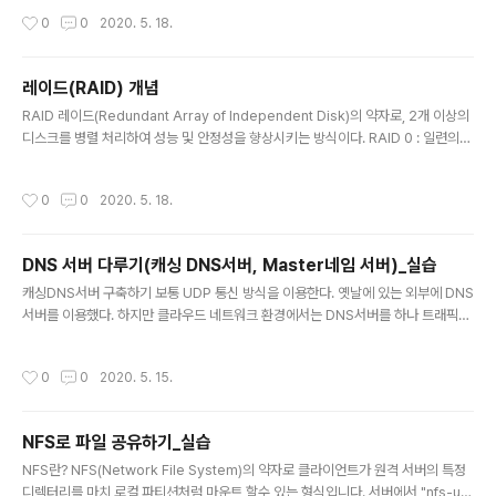
ed Network)다. 소프트웨어 프로그래밍을 통해 네트워
도 가능하지만 직관적으로 트래픽분산에 용이하다. Haproxy 의 기능은 Opensta
작성시간
0
0
2020. 5. 18.
크 경로 설정과 제어 및 복잡한 운용관리를..
ck, GCP, AWS, Azure 에 모두 적용할 수 있다. 192.168.0.x 192.168.0.a : 자
기자신(LB) 12 192.168.0.b : 동료 1(웹서버1) 41 192.168.0.c : 동료 2(웹서버
2) 46 192.168.0.d : 동료 3(웹서버3) # yum -y install haproxy 설치 # vi /et
레이드(RAID) 개념
c/haproxy/ha..
글 내용
RAID 레이드(Redundant Array of Independent Disk)의 약자로, 2개 이상의
디스크를 병렬 처리하여 성능 및 안정성을 향상시키는 방식이다. RAID 0 : 일련의
데이터를 선상으로 저장을 한다. RAID 1 : 데이터들을 2개의 드라이브에 동일하게
저장한다. RAID 5 : 데이터 사이에 각각의 드라이브 마다 parity를 삽입하여 오류
작성시간
0
0
2020. 5. 18.
검증방식을 통하여 데이터를 저장한다.(공간사용률 RAID1보다 효율적이다.) RAID
10 : RAID 0과 RAID1방식을 접목시켜 데이터를 저장한다.
DNS 서버 다루기(캐싱 DNS서버, Master네임 서버)_실습
글 내용
캐싱DNS서버 구축하기 보통 UDP 통신 방식을 이용한다. 옛날에 있는 외부에 DNS
서버를 이용했다. 하지만 클라우드 네트워크 환경에서는 DNS서버를 하나 트래픽을
줄였다. 캐싱DNS서버는 외부 도메인 IP주소만 불러오는 용도이다. DNS는 한번은
등록이 되면 자동으로 캐시파일로 등록이 됨으로 확인해야 한다. 필용한 패키지 설치
작성시간
0
0
2020. 5. 15.
yum -y install bind bind-chroot 설치된 패키지의 설정 변경 cat /etc/name
d.conf ...변경전 내용 ... options { listen-on port 53 { 127.0.0.1; }; //UDP :
통신방식 //허용IP listen-on-v6 port 53 { ::1; }; //ip-v6 : 사용여부 directory
NFS로 파일 공유하기_실습
"/var/named..
글 내용
NFS란? NFS(Network File System)의 약자로 클라이언트가 원격 서버의 특정
디렉터리를 마치 로컬 파티션처럼 마운트 할수 있는 형식입니다. 서버에서 "nfs-util