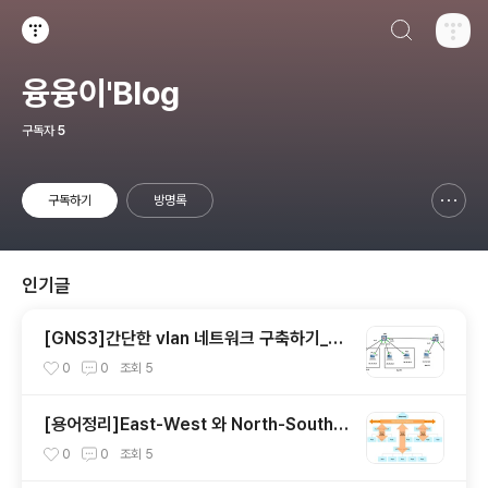
검색하기
티스토리
융융이'Blog
구독자
5
구독하기
방명록
신고하기 레이어
열기
인기글
[GNS3]간단한 vlan 네트워크 구축하기_실
습
0
0
조회
5
[용어정리]East-West 와 North-South
란?
0
0
조회
5