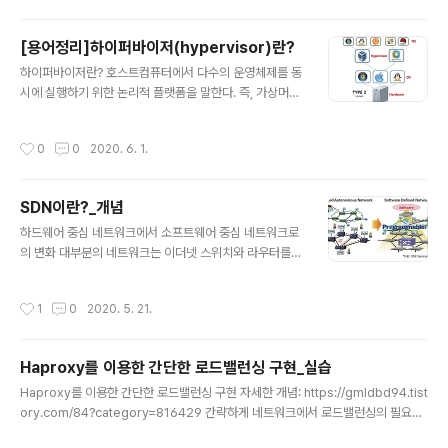
virt : KVM 데몬역할 virt-install : Cli 상에서 가상머신을
설치하는 도구 virt-manager : 반드시 필요한건 아니지
[용어정리]하이퍼바이저(hypervisor)란?
만, GUI tool이다. virt-viewer : 가상머신의 화면을 보고
글 내용
싶을 때 사용 openssh-askpass : 여러 호스트의 ssh
하이퍼바이저란? 호스트컴퓨터에서 다수의 운영체제를 동
연결을 하고 싶을 때 사용 데몬 실행 sy..
시에 실행하기 위한 논리적 플랫폼을 말한다. 즉, 가상머신
을 생성하고 구동하는 소프트웨어입니다. 하이퍼바이저는
CPU, 메모리, 스토리지 등의 가상 OS에 필요한 리소스를
작성시간
0
0
2020. 6. 1.
물리적 리소스에서 할당받아 제공을 한다. 서로 다른 여러
개의 운영체제를 나란히 구동할 수 있으며, 하이퍼바이저
를 사용해 동일한 가상화 하드웨어 리소스를 공유합니다.
SDN이란?_개념
VM을 모니터링하는 중간 관리 VMM(Virtual Machine
글 내용
Monitor)이라고 불린다. 쉽게 설명하자면, Hypervisor
하드웨어 중심 네트워크에서 소프트웨어 중심 네트워크로
는 OS들에게 자원을 나눠주며 조율한다. OS들의 커널을
의 변화 대부분의 네트워크는 이더넷 스위치와 라우터를
번역해서 물리적 하드웨어에게 외쳐준다. 종류 하이퍼바이
트리 형태로 배치한 구조로, 클라이언트-서버 중심 디자이
저는 일반적으로 2가지로 나뉜다. 타입 1(native or bare
이었다. 과거에는 대부분의 통신이 클라이언트와 서버 간
작성시간
1
0
2020. 5. 21.
-metal)..
에서 일어났기 때문에 이런 구조가 크게 문제되지 않았다.
오늘날 인터넷 사용이 널리 늘면서 트래픽관리가 나날이
필요로 했다. 과거에는 하드웨어적인 성능을 향상 시키며
Haproxy를 이용한 간단한 로드밸런싱 구현_실습
이를 해결하고자 했지만 오늘날 하드웨어적인 측면 뿐만
글 내용
아니라 가상네트워크기술을 이용하여 소프트웨어적인 성
Haproxy를 이용한 간단한 로드밸런싱 구현 자세한 개념: https://gmldbd94.tist
능을 향상 시키는 기술들이 발전하고 있다. SDN이란? SD
ory.com/84?category=816429 간략하게 네트워크에서 로드밸런싱의 필요한
N은 '소프트웨어 정의 네트워크(SDN: Software Defin
이유는 트래픽관리를 보다 효율적으로 하기 위함이다. 트래픽관리를 다른 방법으로