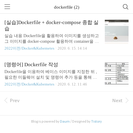
dockerfile (2)
[실습]Dockerfile + docker-compose 종합 실
습
실습 내용 Dockerfile을 활용하여 이미지를 생성하고
그 이미지를 docker-compose 활용하여 container을 만
든다. xpressengine 서버를 구축한다.(php, apache2) D
2022이전/Docker&Kubernetes
2020. 6. 15. 14:14
B 서버를 구축한다. (mariadb) 둘이 연동을 하고 inde
x.html에서 redirect을 통해서 웹서버에 접속을 한다. i
ndex.html 파일의 내용은 /var/www/html/index.html 로
[명령어] Dockerfile 작성
접속시 현재 디렉토리 아래의 xe-core/index.php 파일
Dockerfile을 이용하여 베이스 이미지를 지정한 뒤 ,
이 열리도록 redirect 하기 위한 내용을 추가 Dockerfil
필요한 미들웨어 설치 및 명령어 추가 등을 통해 원
e ubuntu 설치, apache2, php 설치, xe-core를 다운로드
하는 형태의 이미지를 작성하는 방법 Dockerfile 내에
2022이전/Docker&Kubernetes
2020. 6. 12. 11:46
컨테이너 배포시 apache2 가 실행되어야 한다. FROM
서 사용하는 주석은 "#"을 사용한다. Dockerfile의 예
ubuntu:18.04 E..
시 FROM ubuntu:14.04 MAINTAINER Foo Bar RUN a
pt-get update RUN apt-get install -y nginx RUN echo "\n
Prev
Next
daemon off;" >> /etc/nginx/nginx.conf VOLUME ["/dat
a", "/etc/nginx/site-enabled", "/var/log/nginx"] WORKD
IR /etc/nginx CMD ["nginx"] EXPOSE 80 EXPOSE 44
Blog is powered by
Daum
/ Designed by
Tistory
3 Dockerfile 파일 이..