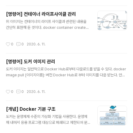
게 되고 만약 exit명령어를 통해서 종료를 하게 되면 해당 container는 종료가 됩니
다. ex> docker attach [컨테이너명 or ID] exec 셀의 새 인스턴스로 접속을 하
[명령어] 컨테이너 라이프사이클 관리
고자 할 때 사용됩니다. ex> docker exec [컨테이너명 or ID] &#..
글 내용
위 이미지는 컨테이너의 라이프 사이클과 관련된 내용을
간단히 표현해 둔 것이다. docker container create
[이미지] : 생성 docker container run [이미지] : 생성
및 실행 docker contianer start [컨테이너명 or ID] :
작성시간
0
0
2020. 6. 11.
실행 docker container stop [컨테이너명 or ID] : 멈
춤 docker container restart [컨테이너명 or ID] : 다
시시작 docker container rm [컨테이너명 or ID] : 삭
[명령어] 도커 이미지 관리
제 docker container top [컨테이너명 or ID] : 실행중
글 내용
인 프로세스 확인 docker container attach [컨테이너
도커 이미지는 일반적으로 Docker Hub로부터 다운로드를 받을 수 있다. docker
명 or ID] : 접속 docker container pru..
image pull [이미지이름]: 버전 Docker Hub로 부터 이미지를 다운 받는다. 만약
버전이 안적혀 있다면 최신버전으로 다운받는다. dokcer image ls : 로컬 저장소
에 보관중인 이미지의 목록을 확인할 수 있다. --digest : 자세한 정보확인 / --qui
작성시간
0
0
2020. 6. 11.
et : 이미지 ID만 확인 docker image inspect : 이미지 내부 상세정보 확인 doc
ker image tag [이미지:버전] [작성자/커스텀:버전] : 태그를 통하여 이미지 이름
을 변경한다. docker search [이미지] : 도커 허브에 공개된 이미지를 검색 dock
[개념] Docker 기본 구조
er image rm [이미지] : 로컬 이미지 삭제..
글 내용
도커는 운영체제 수준의 가상화 기법을 사용한다. 운영체
재 내에서 응용 프로그램 대상으로 폐쇄되고 제한되어 분
리된 환경을 제공하는 것이다. 컨테이너 화(Containeriza