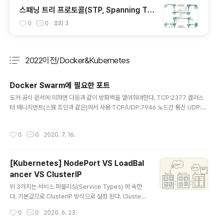
스패닝 트리 프로토콜(STP, Spanning Tre
e Protocal)란?
0
0
조회
3
2022이전/Docker&Kubernetes
분류 전체보기
주요 글 목록
Docker Swarm에 필요한 포트
글 내용
도커 공식 문서에 의하면 다음과 같이 방화벽을 열어줘야한다. TCP:2377 클러스
터 매니지먼트(스웜 조인과 같은)에서 사용 TCP/UDP:7946 노드간 통신 UDP:4
789 오버레이 네트워크 간 트래픽 통신
작성시간
0
0
2020. 7. 16.
[Kubernetes] NodePort VS LoadBal
ancer VS ClusterIP
글 내용
위 3가지는 서비스 퍼블리싱(Service Types) 에 속한
다. 기본값으로 ClusterIP 방식으로 설정 된다. ClusterI
P : 서비스를 클러스터-내부 IP에 노출시킨다. 이 값을 선
작성시간
0
0
2020. 6. 23.
택하면 클러스터 내에서만 서비스에 도달할 수 있다. Clus