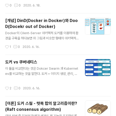
는 것은 아니다. 왜냐하면 namespa..
내용이 발표되면서 컨테이너 오케스트레이션 도구의 사실
작성시간
0
0
2020. 6. 18.
상 표준이 되었다. 쿠버네티스 공식 문서 : https://kuber
netes.io/ko/docs/home/ 쿠버네티스(Kubernetes)
쿠버네티스는 구글의 엔지니어를 중심으로 하는 커뮤니티
[개념] DinD(Docker in Docker)와 Doo
에서 개발이 진행되고 있는 오픈소스 컨테이너 오케스트레
D(Docekr out of Docker)
이션 툴이다. 구글 뿐만 아니라 Microsoft, Red Hat, IB
글 내용
M 등이 개발에 참여하고 있어 제공하는 기능도 풍부하고
Docker의 Cilent-Server 아키텍처 도커를 이용하여 환
개발 속도도 빠르며, 대규모 시스템에서의 도입 실적도 풍
경을 구축을 하다보면 위 그림과 비슷한 형태의 아키텍처
부하여 컨테이너 오케스트레이션 툴의 실질적 표준이라고
를 따른다. Docker 시스템 유닛은 크게 3개로 분리되어,
작성시간
1
0
2020. 6. 16.
할 수 있..
Client, Host(Daemon), Registry를 이룬다. 대부분의
현대 CI 도구들(travis, circle, gocd, jenkins)등이 ag
ent를 통해 docker관련 Task를 수행을 하기 때문에 do
도커 vs 쿠버네티스
cker daemon은 호스트머신에서 동작하면서 컨테이너
글 내용
이 둘을 비교한다는 것은 Dokcer Swarm 과 Kubernet
로 동작하는 agent들이 docker-client역할을 하는 경우
es를 비교하는 것을 말한다. 도커 = 이미지 생성, 관리, 탄
가 많다. 그래서 데브옵스 개발자들은 쉽게 daemon과 cli
력적인 확장성, 격리, 이식성 쿠버네티스 = 오케스트레이
ent의 분리를 고려하며 docker container에서 agent
션 중점, 복잡한 앱, 확장성과 복구성이 중요한 앱 도커란?
가 호스트 머신에 위치한 docker daemon에게 어떻..
작성시간
2
0
2020. 6. 16.
도커는 &#39;컨테이너 기반의 오픈소스 가상화 플랫폼&
#39; 이다. 컨테이너는 애플리케이션 & OS앱을 구동하는
환경을 격리한 공간을 뜻한다. 자원을 필요한 만큼 격리하
[이론] 도커 스웜 - 뗏목 합의 알고리즘이란?
여 컨테이너에 할당(Host 운영체제와 자원 공유) 효율적
(Raft consensus algorithm)
배포가 빠름 쿠버네티스란? 쿠버네티스는 &#39;컨테이
글 내용
너 오케스트레이션 툴&#39; 이다. 다른 컨테이너 오케스
여러 서버 중 일부에 장애가 생겨도 제 기능을 유지하도록