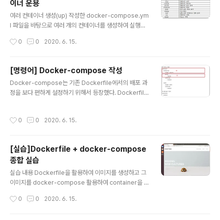
이너 운용
씩 배포할 수도 있다. 스웜 모드 제공 : docker swarm in
글 내용
it 작업자 노드(worker node) 도커에서 일반적으로 컨테
여러 컨테이너 생성(up) 작성한 docker-compose.ym
이너를 실행하는 노드를 작업자 노드라고 한다. drain : Ta
l 파일을 바탕으로 여러 개의 컨테이너를 생성하여 실행할
sk(컨테이너를 배포하고 관리)하는 권한..
때는 docker-compose up 명령을 사용한다. ===> do
작성시간
0
0
2020. 6. 15.
cker-compose up [옵션] [서비스명] ex) 한번에 10개
의 컨테이너를 생성한다.(dokcer-compose.yml에서
port: 8001-8010으로 범위 설정이 가능하다.) docker
[명령어] Docker-compose 작성
-compose up --scale server_a=10여러 컨테이너
글 내용
Docker-compose는 기존 Dockerfile에서의 배포 과
강제 정지/삭제(kill/rm) docker-compose kill -s SI
정을 보다 편하게 설정하기 위해서 등장했다. Dockerfile
GINT 여러 리소스의 일괄 삭제(down) 실행중인 컨테이
은 이미지 커스텀마이징에 중점을 뒀다면 Docker-com
너를 중지후 삭제, docker 이미지, 네트워크, 데이터볼륨
pose는 배포환경 커스텀마이징에 중점을 두었다고 볼 수
을 일관적으로 삭제할 수 있다. docker-compos..
작성시간
0
0
2020. 6. 15.
있다. 물론 Docker-compose를 통해서 기존 이미지를
커스텀이 가능하긴 하다.(CMD, RUN... 등 설정 가능) do
cker-compose 의 설치 sudo curl -L "https://githu
[실습]Dockerfile + docker-compose
b.com/docker/compose/releases/download/1.
종합 실습
26.0/docker-compose-$(uname -s)-$(uname -
글 내용
m)" -o /usr/local/bin/docker-compose sudo ch
실습 내용 Dockerfile을 활용하여 이미지를 생성하고 그
mod +x /usr/local/b..
이미지를 docker-compose 활용하여 container을 만
든다. xpressengine 서버를 구축한다.(php, apache
작성시간
0
0
2020. 6. 15.
2) DB 서버를 구축한다. (mariadb) 둘이 연동을 하고 in
dex.html에서 redirect을 통해서 웹서버에 접속을 한다.