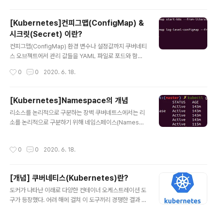
ter 내부적에서만 사용한다. NordPort : 고정포트로 각
노드 IP에 서비스를 노출 시킨다. NodePort 서비스가 라
[Kubernetes]컨피그맵(ConfigMap) &
우팅되는 ClusterIP 서비스가 자동으로 생성된다. [Nod
시크릿(Secret) 이란?
eIP] : [NodePort]를 요청하여, 클러스터 외부에서 Nod
글 내용
ePort 서비스에 접속할 수 있다. 같은 상위 네트워크 상에
컨피그맵(ConfigMap) 환경 변수나 설정값까지 쿠버네티
서 주로 사용한다. LoadBalancer: 클라우드 공급자의 로
스 오브젝트에서 관리 값들을 YAML 파일로 포드와 함께
드밸런서를 사용하여 서비스를 외부에 노출시킨다. 외부
배포할 수 있다. 사용법 kubectl create configmap 위
작성시간
0
0
2020. 6. 18.
로드 밸런서가 라우팅되는..
실행문은 log-level-configmap 에 변수 1개 / start-k
83에 변수 2개를 설정해준 것이다. configmap 확인 =>
kubectl describe configmap , kubectl get config
[Kubernetes]Namespace의 개념
map -o yaml이다. 주요 사용 컨피그맵의 값을 컨테이너
글 내용
리소스를 논리적으로 구분하는 장벽 쿠버네트스에서는 리
의 환경 변수로 사용 컨피그맵의 값을 포드 내부의 파일로
소를 논리적으로 구분하기 위해 네임스페이스(Namespa
마운트해 사용 컨피그맵의 데이터를 컨테이너의 환경변수
ce)라는 오브젝트를 제공합니다. 네임스페이스를 생서하
로 가져오기 예시: yaml 파일에서 log-level-configma
지 않았더라면 기본적으로 default, kube-public, kub
p 과 start-k8s의 comfigmap값 참조를 하고..
작성시간
0
0
2020. 6. 18.
e-system 으로 3가지가 존재한다. # yaml 파일 이용할
때 kubectl apply -f production-namespace.yaml
# CLI이용 kubectl create name production네임스
[개념] 쿠버네티스(Kubernetes)란?
페이스와 라벨의 차이점은 네임스페이스는 자원사용량을
글 내용
제한을 두거나 특정 네임스페이스에 생성되는 포드에는 사
도커가 나타난 이래로 다양한 컨테이너 오케스트레이션 도
이드카 컨테이너를 붙이는 등 특정 namespace에 대해
구가 등장했다. 어려 해에 걸쳐 이 도구끼리 경쟁한 결과 2
서 설정이 가능합니다. namespace를 꼭 부여를 해야하
017년 가을에 쿠버네티스가 정식으로 도커에 통합된다는