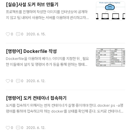
index.html 파일의 내용은 /var/www/html/index.htm
[실습]사설 도커 허브 만들기
l 로 접속시 현재 디렉토리 아래의 xe-core/index.php
글 내용
프로젝트를 진행하며 작성한 이미지를 인터넷상에 공개하
파일이 열리도록 redirect 하기 위한 내용을 추가 Docke
지 않고 팀 내에서 사용하는 서버를 이용하여 관리하고자
rfile ubuntu 설치, apache2, php 설치, xe-core를 다
한다면 사설 레지스트리(또는 저장소)를 구축하여 관리하
운로드 컨테이너 배포시 apache2 가 실행되어야 한다. F
는 방법을 고려해 볼 수 있다. 사설 레지스터리 구축하기 d
ROM ubuntu:18.04 E..
작성시간
0
0
2020. 6. 15.
ocker image pull registry docker container run
-d -p 5000:5000 --name pregistry registry 사설
레지스터리에 올릴 이미지 생성하기 vim Dockerfile ...
[명령어] Dockerfile 작성
FROM centos RUN ["echo", "HELLO"] ... docker
글 내용
build -t hello . 사설 레지스터리에 이미지 파일 올리기 d
Dockerfile을 이용하여 베이스 이미지를 지정한 뒤 , 필요
ocker image tag hello localhost:5000/helloimg
한 미들웨어 설치 및 명령어 추가 등을 통해 원하는 형태의
docker image pu..
이미지를 작성하는 방법 Dockerfile 내에서 사용하는 주
석은 "#"을 사용한다. Dockerfile의 예시 FROM ubunt
작성시간
0
0
2020. 6. 12.
u:14.04 MAINTAINER Foo Bar RUN apt-get updat
e RUN apt-get install -y nginx RUN echo "\ndae
mon off;" >> /etc/nginx/nginx.conf VOLUME ["/d
[명령어] 도커 컨테이너 접속하기
ata", "/etc/nginx/site-enabled", "/var/log/nginx"]
글 내용
WORKDIR /etc/nginx CMD ["nginx"] EXPOSE 80
도커를 접속하기 위해서는 먼저 컨테이너가 실행 중이여야 한다. docker ps -a명
EXPOSE 443 Dockerfile 파일 이..
령어를 통하여 접속하고자 하는 docker를 상태를 확인해 준다. 도커로 컨테이너에
접속하는 방법은 크게 두가지 이다. exec attach attach은 컨테이너에서 새 프로
세스를 실행하기 위한 것이 아닙니다. 하나의 shell 인스턴스만 사용할 수 있습니다.
작성시간
0
0
2020. 6. 12.
만약 attach를 사용한다면 실행 중인 터미널 접속하게 됩니다. 즉, PID 1에 접속하