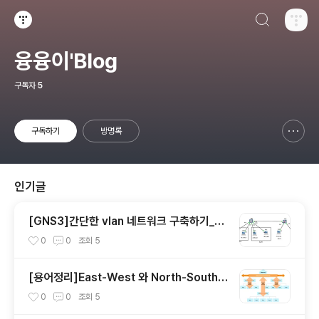
검색하기
티스토리
융융이'Blog
구독자
5
구독하기
방명록
신고하기 레이어
열기
인기글
[GNS3]간단한 vlan 네트워크 구축하기_실
습
0
0
조회
5
[용어정리]East-West 와 North-South
란?
0
0
조회
5