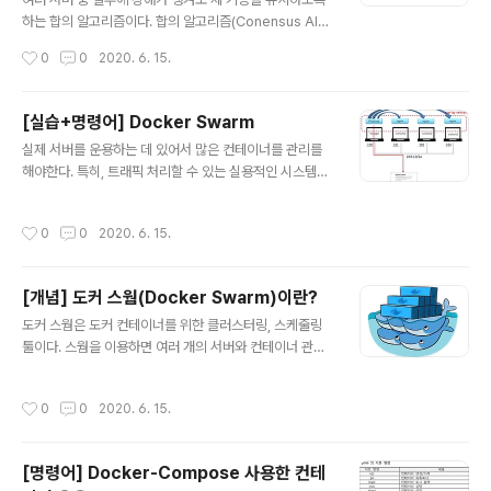
트레이션 툴로 &#39;Docker Swarm&#39;, &#39;E
하는 합의 알고리즘이다. 합의 알고리즘(Conensus Alg
CS&#39;, &#39;Nomad&#39; 등이 있다. ..
orithm) 합의 알고리즘이란 다수의 참여자들이 통일된 의
작성시간
0
0
2020. 6. 15.
사결정을 하기 위해 사용하는 알고리즘이다. 서버에서 명
령을 실행하기 위해 다른 서버의 합의를 요청한다. 각 서버
에 문제가 없는 경우 동일한 명령을 처리하고, 동일한 결과
[실습+명령어] Docker Swarm
를 생성하고, 동일한 상태에 도달한다. 장애 허용 분산 시스
글 내용
실제 서버를 운용하는 데 있어서 많은 컨테이너를 관리를
템(fault-tolerance distributed system) 시스템 중
해야한다. 특히, 트래픽 처리할 수 있는 실용적인 시스템을
일부에 오류가 발생해도 정상적으로 작동할 수 있도록 하
구축하려면 보다 많은 컨테이너가 각기 다른 호스트에 배
는 시스템이다. 마치 4발 자전거에서 바퀴 하나가 고장나
치되어 이를 처리 하도록 해야 할 것이다. 이를 위한 첫 번
도 굴러가는 것처럼 말이다. 뗏목 알고리즘의 진행 상태 시
작성시간
0
0
2020. 6. 15.
째 대안으로 바로 도커 수웜(Docker Swarm)이다. 도커
스템과 로그 각 서버에 상태 시스템과 로그가 있다. 여기서
스웜은 여러 도커 호스트를 클러스터로 묶어주는 컨테이너
상태..
오케스트레이션 도구의 한 종류이다. ### 실습 준비하기
[개념] 도커 스웜(Docker Swarm)이란?
1대의 manager 노드 3대의 worker 노드(worker01~
글 내용
03) manager : 211.183.3.100 woker1 : 211.183.3.1
도커 스웜은 도커 컨테이너를 위한 클러스터링, 스케줄링
01 woker2 : 211.183.3.102 woker3 : 211.183.3.10
툴이다. 스웜을 이용하면 여러 개의 서버와 컨테이너 관리
3 manager 노드에서 토큰 발행 docker swarm init
를 쉽게 할 수 있다. 도커 스웜 노드 도커 스웜에는 manag
-..
er 노드와 worker 노드가 있다. 매니저 노드(manager
작성시간
0
0
2020. 6. 15.
node) 매니저 노드는 아래의 업무를 통해 도커 클러스터
를 관리한다. 클러스터의 상태를 유지 : 뗏목 알고리즘 사용
스케줄링 서비스 : 작업자 노드(worker)에게 컨테이너를
[명령어] Docker-Compose 사용한 컨테
배포한다. 특정 노드에게만 배포하거나, 모든 노드에 하나