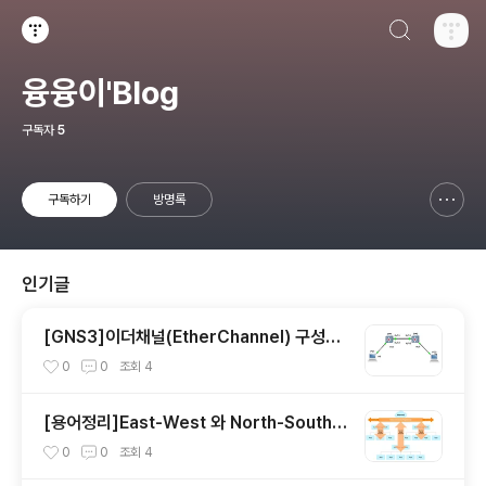
검색하기
티스토리
융융이'Blog
구독자
5
구독하기
방명록
신고하기 레이어
열기
인기글
[GNS3]이더채널(EtherChannel) 구성하
기
0
0
조회
4
[용어정리]East-West 와 North-South
란?
0
0
조회
4