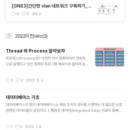
[GNS3]간단한 vlan 네트워크 구축하기_실
습
0
0
조회
3
2022이전/etc(2)
분류 전체보기
주요 글 목록
Thread 와 Process 알아보자
글 내용
프로세스(Process)란? 사전적 의미 컴퓨터에서 연속적
으로 실행되고 있는 컴퓨터 프로그램 메모리에 올라와 실
행되고 있는 프로그램의 인스턴스(독립적인 개체) 운영체
제로부터 시스템 자원을 할당 받는 작업의 단위 동적인 개
작성시간
0
0
2020. 5. 4.
념으로는 실행된 프로그램을 의미한다. 할당받는 시스템
자원의 예 CPU 시간 운영되기 위해 필요한 주소 공간 Co
de, Data, Stack, Heap의 구조로 되어 있는 독립된 메모
데이터베이스 기초
리 영역 프로세스는 각각 독립된 메모리 영역(Code, Dat
글 내용
a, Stack, Heap의 구조)을 할당 받는다. 기본적으로 프로
데이터베이스의 정의 데이터베이스는 특정 조직의 업무를 수행하는 데 필요한 상호
세스당 최소 1개의 스레드(메인 스레드)를 가지고 있다. 각
관련된 데이터들의 모임이다. 1. 통합된 데이터(Integrated Data): 자료의 중복을
프로세스는 별도의 주소 공간에서 실행되며, 한 프로세스
배제한 데이터의 모임이다. 2. 저장된 데이터(Stored Data): 컴퓨터가 접근할 수
는 다른 프로세스의 변수나 자료구조에 접근할 수 없다. 한
있는 저장 매체에 저장된 자료이다. 3. 운영 데이터(Operational Data): 조직의 고
작성시간
1
0
2020. 1. 8.
프로세스가..
유한 업무를 수행하는 데 존재 가치가 확실하고 없어서는 안 될 반드시 필요한 자료