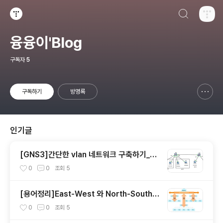
검색하기
티스토리
융융이'Blog
구독자
5
구독하기
방명록
신고하기 레이어
열기
인기글
[GNS3]간단한 vlan 네트워크 구축하기_실
습
0
0
조회
5
[용어정리]East-West 와 North-South
란?
0
0
조회
5