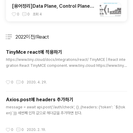
[용어정리]Data Plane, Control Plane,
Management Plane...
0
0
조회
4
2022이전/React
분류 전체보기
주요 글 목록
TinyMce react에 적용하기
글 내용
https://www.tiny.cloud/docs/integrations/react/ TinyMCE | React inte
gration React TinyMCE component. www.tiny.cloud https://www.tiny.c
loud/my-account/onboarding/ 불러오는 중입니다...
작성시간
0
0
2020. 4. 29.
Axios.post에 headers 추가하기
글 내용
message = await api.post('/auth/check', {} ,{headers: {'token': `${tok
en}`}}) 세번째 인자 값으로 헤더값을 추가하면 된다.
작성시간
0
0
2020. 2. 19.