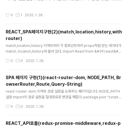
더이다. Components App.js Components 하위에
의 크기도 커진다. 그렇기 때문에 불러오는 module도 필요에 따라 분할 하고 필요
App.js를 파일을..
한 module만 불러온다면 속도가 향상될 것입니다. 이를 위해서 코드스플리팅을 통
작성시간
0
1
2020. 1. 28.
하여 캐쉬에 저장된 모듈은 제외하거나 필요한 모듈만 불러올 수 있도록 설정해주면
좋습니다. 라이브러리 분리하기 >> 비동기 렌더링하기 >> 빌드후 확인하기 현재 프
로젝트를 git 푸시를 완료한 후 yarn eject 명령어를 치면 ![image-202001281
REACT_SPA페이지구현(2)(match,location,history,with
52117885](/Users/huiyung/Library/Application Support/typora-user-
router)
i..
글 내용
match,location,history 리액트에서 각 컴포넌트에서 props처럼 받는 데이터가
match, location,history에 들어 있다. import React from &#39;react&#3
9;; import queryString from &#39;query-string&#39;; const About =
작성시간
0
0
2020. 1. 28.
({location, match, history}) => { const query = queryString.parse(locati
on.search); console.log(location); console.log(match); console.log(hi
story); ... location {pathname: "/about", search: "?key=value&key2=val
SPA 페이지 구현(1)(react-router-dom, NODE_PATH, Br
ue2"..
owserRouter,Route,Query-String)
글 내용
react-router-dom 리액트 경로 설정을 도와주는 패키지입니다. NODE_PATH
설정 import의 경로 설정을 절대경로로 변경을 해준다. package.json "script
s": { "start": "NODE_PATH=src react-scripts start", "build": "NODE_PA
작성시간
0
0
2020. 1. 28.
TH=src react-scripts build", "test": "react-scripts test", "eject": "react
-scripts eject" }, BrowserRouter BrowserRouter는 HTML5의 history A
PI를 사용하여 새로고침하지 않고도 페이지 주소를 교체할 수 있게 합니다. import
REACT_API호출(redux-promise-middleware,redux-p
React from &#39;react&#39;; import { B..