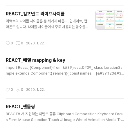
&#39;react&#39;; function Hello(props){ return( Hello {props.name} )
} export default Hello; import React from &#39;react&#39;; const Hel
REACT_컴포넌트 라이프사이클
lo = ({name}) =>{ return (..
글 내용
리액트의 라이플 사이클은 총 세가지 마운드, 업데이트, 언
마운트 입니다. 라이플 사이클에서 주로 사용되는 함수들 r
ender()함수 이 메서드는 컴포넌트 모양새를 정의합니다.
이 메서드 안에서 this.props와 this.state에 접근할 수
작성시간
0
0
2020. 1. 22.
있으며, 리액트 요소를 반환합니다. 이 메서드 안에서 절대
로 state를 변형해서는 안되며, 웹브라우저에 접근해서도
안됩니다. DOM 정보를 가져오거나 변환를 줄 때느 com
REACT_배열 mapping & key
ponentDidMount에서 처리 해야합니다. constructor
글 내용
메서드 constructor(props){...} 이것은 컴포넌트의 생
import React, {Component} from &#39;react&#39;; class IterationSa
성자 메서드로 컴포넌트를 만들 때 처음으로 실행됩니다.
mple extends Component{ render(){ const names = [&#39;123&#3
이 메서드에서는 초기 state를 정할 수 있습니다. ##com
9;, &#39;345&#39;,&#39;567&#39;] const nameList = names.map( (n
ponentDidMount메서드 이..
ame, index) => ({name}) ) return ( {nameList} ) } } export default Iterati
작성시간
0
0
2020. 1. 22.
onSample; react에서는 배열을 나열할 때는 반드시 고유key를 정해줘야한다. 보
통 key 값으로 index를 자주 사용한다.
REACT_핸들링
글 내용
REACT에서 지원하는 이벤트 종류 Clipboard Composition Keyboard Focu
s Form Mouse Selection Touch UI Image Wheel Animation Media Tra
nsition import React, {Component} from &#39;react&#39;; class Eve