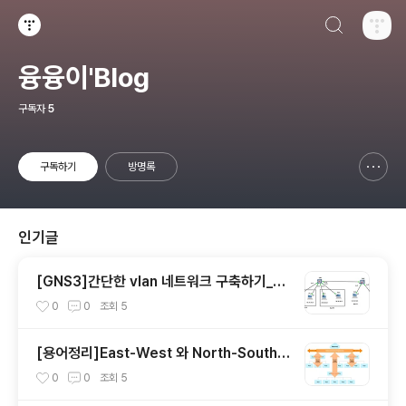
검색하기
티스토리
융융이'Blog
구독자
5
구독하기
방명록
신고하기 레이어
열기
인기글
[GNS3]간단한 vlan 네트워크 구축하기_실
습
0
0
조회
5
[용어정리]East-West 와 North-South
란?
0
0
조회
5