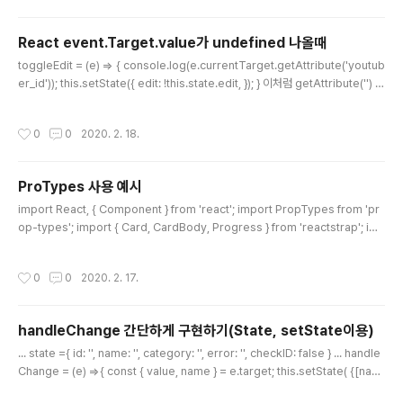
React event.Target.value가 undefined 나올때
글 내용
toggleEdit = (e) => { console.log(e.currentTarget.getAttribute('youtub
er_id')); this.setState({ edit: !this.state.edit, }); } 이처럼 getAttribute('') 메
소드를 통하여 불러오면 됩니다~
작성시간
0
0
2020. 2. 18.
ProTypes 사용 예시
글 내용
import React, { Component } from 'react'; import PropTypes from 'pr
op-types'; import { Card, CardBody, Progress } from 'reactstrap'; im
port classNames from 'classnames'; import { mapToCssModules } fr
om 'reactstrap/lib/utils'; const propTypes = { header: PropTypes.one
작성시간
0
0
2020. 2. 17.
OfType([ PropTypes.number, PropTypes.string ]), icon: PropTypes.st
ring, color: PropTypes.string, value: PropTypes.string, children:..
handleChange 간단하게 구현하기(State, setState이용)
글 내용
... state ={ id: '', name: '', category: '', error: '', checkID: false } ... handle
Change = (e) =>{ const { value, name } = e.target; this.setState( {[nam
e]: value}); } ...