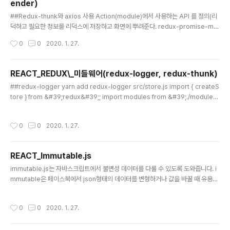
ender)
글 내용
##Redux-thunk와 axios 사용 Action(module)에서 사용하는 API 를 정의(리
덕하고 필요한 정보를 리덕스에 저장하고 화면에 뿌려준다. redux-promise-mid
dleware redux-promise-middleware는 Promise 기반의 비동기 작업을 좀
작성시간
0
0
2020. 1. 27.
더 편하게 해주는 미들웨어 입니다. 현재 createAction을 이용하여 커스텀하도록
이용하는 것만 되는거 같다... 저만 에러뜨나요? ㅠㅠ yarn add redux-promise-
middleware store.js import promiseMiddleware from &#39;redux-p
REACT_REDUX\_미들웨어(redux-logger, redux-thunk)
romise-middleware&#39;; const pm = promiseMiddleware({ promis
글 내용
##redux-logger yarn add redux-logger src/store.js import { createS
eTypeSuffixe..
tore } from &#39;redux&#39;; import modules from &#39;./modules
&#39;; import { applyMiddleware } from &#39;redux&#39;; //미들웨어
적용하는 함수 이다. import { createLogger } from &#39;redux-logger&#
작성시간
0
0
2020. 1. 27.
39;; const logger = createLogger(); const store = createStore(modul
es, applyMiddleware(logger)); export default store; createLogger를
통하여 미들웨어의 상태를..
REACT_Immutable.js
글 내용
immutable.js는 자바스크립트에서 불변성 데이터를 다룰 수 있도록 도와줍니다. i
mmutable은 페이스북에서 json형태의 데이터를 변형하거나 값을 바꿀 때 유용하
게 사용하기 위해서 만든 라이브러리이다. const { Map } =Immutable; let data
= Map({ a: 1, b: 2, c: Map({ d: 3, e: 4, f: 5 }) }); let object1 = data.setIn([&
작성시간
0
0
2020. 1. 27.
#39;c&#39;,&#39;d&#39;], 10); console.log(object1.get(&#39;c&#3
9;).get(&#39;d&#39;)); // 10 console.log(data.get(&#39;c&#39;).get