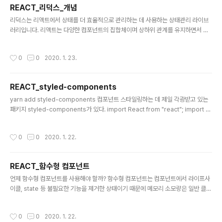
(&#39;d&#39;)); // 3 Map을 이용하여 데이터를..
REACT_리덕스_개념
글 내용
리덕스는 리액트에서 상태를 더 효율적으로 관리하는 데 사용하는 상태관리 라이브
러리입니다. 리액트는 다양한 컴포넌트의 집합체이며 상하위 관계를 유지하면서 앱
을 구성하게 된다. 만약 child단에서 handling이나 state변화가 일어나면 최상위
APP을 거쳐서 child까지 전달하는 구조이기 때문에 앱의 효율성이 떨어진다. 리덕
작성시간
0
0
2020. 1. 23.
스를 이용한다면 위 그림과 처리하기 때문에 보다 효율적으로 프로젝트 관리가 편리
하다. 스토어 : 애플리케이션의 상태 값들을 내장하고 있습니다. 액션 : 상태 변화를
일으킬 때 참조하는 객체입니다. 디스패치 : 액션을 스토어에 전달하는 것을 의미합
REACT_styled-components
니다. 리듀서 : 상태를 변화시키는 로직이 있는 함수입니다. 구독 : 스토어값이 필요한
글 내용
컴포넌트는 스토어를 구독합니다.
yarn add styled-components 컴포넌트 스타일링하는 데 제일 각광받고 있는
패키지 styled-components가 있다. import React from "react"; import st
yled from "styled-components"; import PropTypes from "prop-type
s"; const Container = styled.button` width: 100%; border: 0; border-r
작성시간
0
0
2020. 1. 22.
adius: ${props => props.theme.borderRadius}; color: white; font-wei
ght: 600; background-color: ${props => props.theme.blueColor}; tex
t-align: center; p..
REACT_함수형 컴포넌트
글 내용
언제 함수형 컴포넌트를 사용해야 할까? 함수형 컴포넌트는 컴포넌트에서 라이프사
이클, state 등 불필요한 기능을 제거한 상태이기 때문에 메모리 소모량은 일반 클래
스형 컴포넌트보다 적습니다. 리액트 v16이상에서는 함수형 컴포넌트 성능이 클래
스형 컴포넌트보다 조금 더 빠릅니다. 그래서 state나 라이프사이클 API를 꼭 써야
작성시간
0
0
2020. 1. 22.
할 때만 클래스형태로 변환하여 컴포넌트를 작성하면 됩니다. import React from