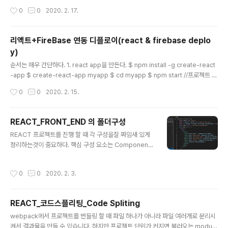
작성시간
0
0
2020. 2. 17.
리액트+FireBase 연동 디플로이(react & firebase deplo
y)
글 내용
순서는 매우 간단하다. 1. react app을 만든다. $ npm install -g create-react
-app $ create-react-app myapp $ cd myapp $ npm start //프로젝트 배
포형 $ npm run build 2. firebase cli를 설치한다. $npm install -g firebase
작성시간
0
0
2020. 2. 15.
-tool 3. firebase 설정 및 배포를 해준다.(미리 firebase Console에 들어가 프
로젝트를 만들고 cli에서 해당 프로젝트에서 배포를 하면된다.) $firebase login
$firebase init $firebase deploy 참고 : https://www.freecodecamp.or
REACT_FRONT_END 의 폴더구성
g/news/react-and-firebase-are-all-yo..
글 내용
REACT 프로젝트를 진행 할 때 각 구성을잘 짜임새 있게
정리하는것이 중요하다. 핵심 구성 요소는 Components
: View에서 필요한 요소들의 파일을 관리하는 폴더이다.
Containers: Controller의 성격을 띄는 파일을 관리하
작성시간
0
0
2020. 2. 3.
는 폴더이다.(각각의 Components에 비동기적 처리) Li
b : 특별한 기능(DB연동, Auth처리...)의 파일을 관리하는
폴더이다. Page : Containers와 Component을 불러
REACT_코드스플리팅_Code Spliting
와서 라우팅된 페이지를 구성하는 폴더이다. Store : red
글 내용
ux와 관련된 파일을 관리하는 폴더이다. Styles : 스타일
webpack에서 프로젝트를 번들링 할 때 파일 하나가 아니라 파일 여러개로 분리시
을 담당하는 파일로 자주 쓰이는 스타일들을 관리하는 폴
켜서 결과물을 만들 수 있습니다. 하지만 프로젝트 단위가 커지면 불러오는 module