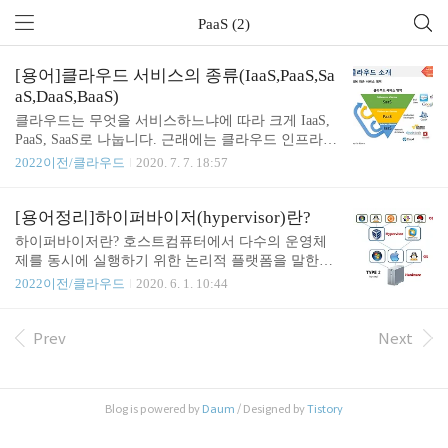
PaaS (2)
[용어]클라우드 서비스의 종류(IaaS,PaaS,Sa
aS,DaaS,BaaS)
클라우드는 무엇을 서비스하느냐에 따라 크게 IaaS,
PaaS, SaaS로 나눕니다. 근래에는 클라우드 인프라에
서 서비스하는 이름을 붙여 DaaS, BaaS를 지칭하기
2022이전/클라우드
2020. 7. 7. 18:57
도 합니다. IaaS(Infrastructure as a Service) 서버, 스토
리지, 네트워크를 가상화 환경으로 만들어 필요에 따
라 인프라 자원을 사용할 수 있게 제공하는 서비스
[용어정리]하이퍼바이저(hypervisor)란?
입니다. 대표적인 IaaS 서비스는 AWS의 EC2, S3 등
하이퍼바이저란? 호스트컴퓨터에서 다수의 운영체
이 있습니다. 보통 운영체제 기반으로 서비스를 제공
제를 동시에 실행하기 위한 논리적 플랫폼을 말한다.
하기 때문에 KVM,Xen과 같은 하이퍼바이저를 이용
즉, 가상머신을 생성하고 구동하는 소프트웨어입니
2022이전/클라우드
2020. 6. 1. 10:44
한 Type1 형태로 구축됩니다. PaaS(Platform as a Servi
다. 하이퍼바이저는 CPU, 메모리, 스토리지 등의 가
ce) 개발 플랫폼으로 확장한 것으로, 운영체제에 미
상 OS에 필요한 리소스를 물리적 리소스에서 할당받
리 플렛폼들을 설치하여 서비스를 제공해주는 것을
아 제공을 한다. 서로 다른 여러개의 운영체제를 나
Prev
Next
뜻합니다. 대표적으로 ..
란히 구동할 수 있으며, 하이퍼바이저를 사용해 동일
한 가상화 하드웨어 리소스를 공유합니다. VM을 모
니터링하는 중간 관리 VMM(Virtual Machine Monitor)
Blog is powered by
Daum
/ Designed by
Tistory
이라고 불린다. 쉽게 설명하자면, Hypervisor는 OS들
에게 자원을 나눠주며 조율한다. OS들의 커널을 번