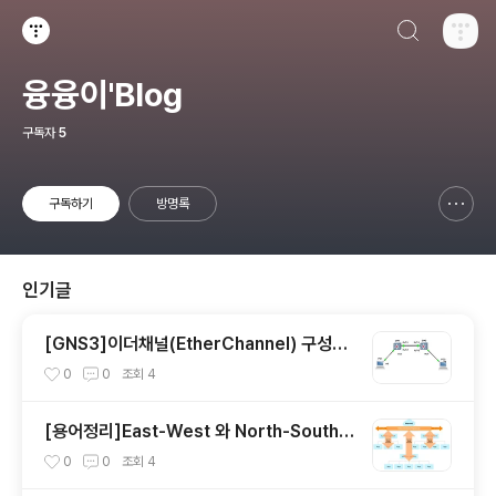
검색하기
티스토리
융융이'Blog
구독자
5
구독하기
방명록
신고하기 레이어
열기
인기글
[GNS3]이더채널(EtherChannel) 구성하
기
0
0
조회
4
[용어정리]East-West 와 North-South
란?
0
0
조회
4