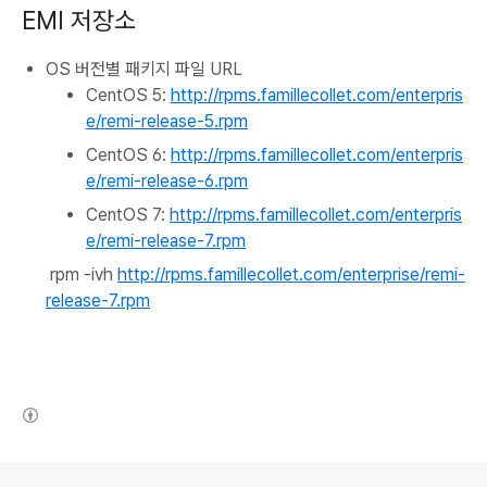
EMI 저장소
OS 버전별 패키지 파일 URL
CentOS 5:
http://rpms.famillecollet.com/enterpris
e/remi-release-5.rpm
CentOS 6:
http://rpms.famillecollet.com/enterpris
e/remi-release-6.rpm
CentOS 7:
http://rpms.famillecollet.com/enterpris
e/remi-release-7.rpm
rpm -ivh
http://rpms.famillecollet.com/enterprise/remi-
release-7.rpm
(새창열림)
로그 정보