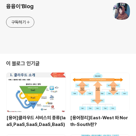
융융이'Blog
구독하기
이 블로그 인기글
[용어]클라우드 서비스의 종류(Ia
[용어정리]East-West 와 Nor
aS,PaaS,SaaS,DaaS,BaaS)
th-South란?