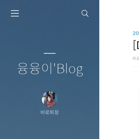
20
바
융융이'Blog
바로퇴장