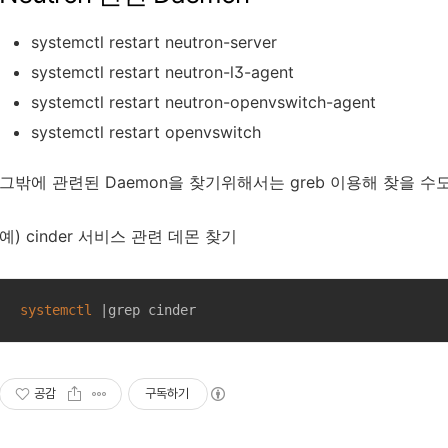
systemctl restart neutron-server
systemctl restart neutron-l3-agent
systemctl restart neutron-openvswitch-agent
systemctl restart openvswitch
그밖에 관련된 Daemon을 찾기위해서는 greb 이용해 찾을 수도
예) cinder 서비스 관련 데몬 찾기
systemctl
 |grep cinder
공감
구독하기