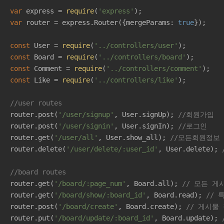
var
 express = 
require
(
'express'
var
 router = express.Router({
mergeParams
: 
true
});

const
 User = 
require
(
'../controllers/user'
const
 Board = 
require
(
'../controllers/board'
const
 Comment = 
require
(
'../controllers/comment'
const
 Like = 
require
(
'../controllers/like'
);

//user routes
router.post(
'/user/signup'
, User.signUp); 
//회원가입
router.post(
'/user/signin'
, User.signIn); 
//로그인
router.get(
'/user/all'
, User.show_all); 
//모든회원정보
router.delete(
'/user/delete/:user_id'
, User.delete); 
//board routes
router.get(
'/board/:page_num'
, Board.all); 
// 모든 게
router.get(
'/board/show/:board_id'
, Board.read); 
// 
router.post(
'/board/create'
, Board.create); 
// 게시물
router.put(
'/board/update/:board_id'
, Board.update); 