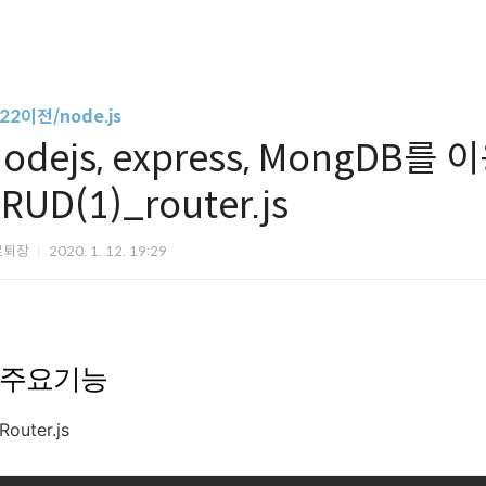
22이전/node.js
odejs, express, MongDB를 
RUD(1)_router.js
로퇴장
2020. 1. 12. 19:29
주요기능
Router.js