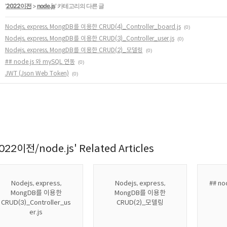
'
2022이전
>
node.js
' 카테고리의 다른 글
Nodejs, express, MongDB를 이용한 CRUD(4)_Controller_board.js
(0)
Nodejs, express, MongDB를 이용한 CRUD(3)_Controller_user.js
(0)
Nodejs, express, MongDB를 이용한 CRUD(2)_모델링
(0)
## node.js 와 mySQL 연동
(0)
JWT (Json Web Token)
(0)
022이전/node.js' Related Articles
Nodejs, express,
Nodejs, express,
## no
MongDB를 이용한
MongDB를 이용한
CRUD(3)_Controller_us
CRUD(2)_모델링
er.js