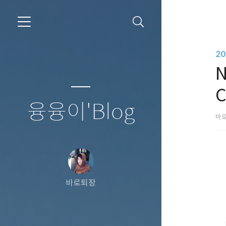
20
N
C
융융이'Blog
바
바로퇴장