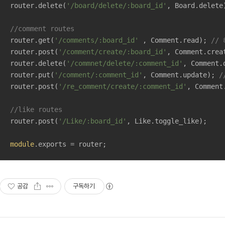
router.delete(
'/board/delete/:board_id'
, Board.delete
//comment routes
router.get(
'/comments/:board_id'
 , Comment.read); 
//
router.post(
'/comment/create/:board_id'
, Comment.crea
router.delete(
'/commnet/delete/:comment_id'
, Comment.
router.put(
'/comment/:comment_id'
, Comment.update); 
/
router.post(
'/re_comment/create/:comment_id'
, Comment
//like routes
router.post(
'/Like/:board_id'
, Like.toggle_like);

module
.exports = router;
공감
구독하기